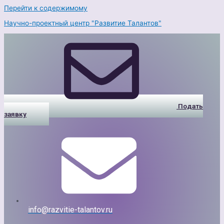
Перейти к содержимому
Научно-проектный центр "Развитие Талантов"
Подать
заявку
info@razvitie-talantov.ru