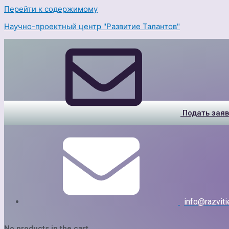
Перейти к содержимому
Научно-проектный центр "Развитие Талантов"
Подать заяв
info@razvitie
No products in the cart.