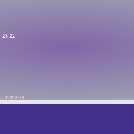
0-25-22
-talantov.ru