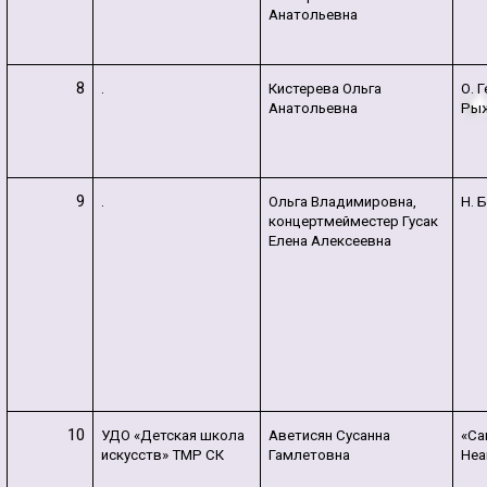
Анатольевна
8
.
Кистерева Ольга
О. 
Анатольевна
Ры
9
.
Ольга Владимировна,
Н. 
концертмейместер Гусак
Елена Алексеевна
10
УДО «Детская школа
Аветисян Сусанна
«Са
искусств» ТМР СК
Гамлетовна
Неа