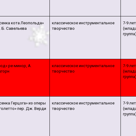
сенка кота Леопольда»
классическое инструментальное
7-9 ле
. Б. Савельева
творчество
(млад
группа
юд» ре-минор, А.
классическое инструментальное
7-9 ле
горн
творчество
(млад
группа
сенка Герцога» из оперы
классическое инструментальное
7-9 ле
голетто» пер. Дж. Верди
творчество
(млад
группа