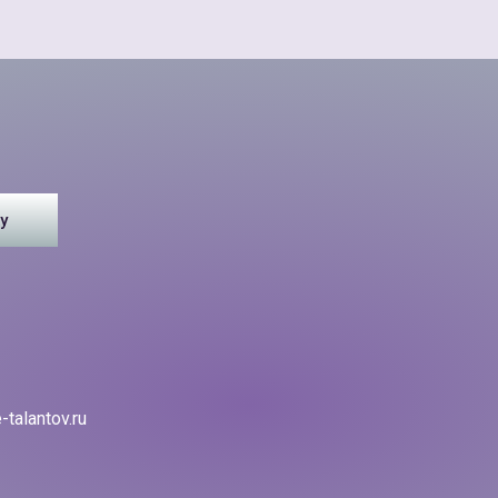
у
-talantov.ru