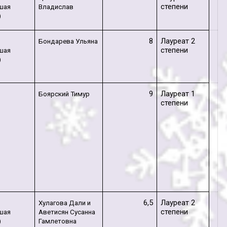
степени
шая
Владислав
)
8
Лауреат 2
т
Бондарева Ульяна
степени
шая
)
9
Лауреат 1
Боярский Тимур
степени
6,5
Лауреат 2
т
Хулагова Дали и
степени
шая
Аветисян Сусанна
)
Гамлетовна