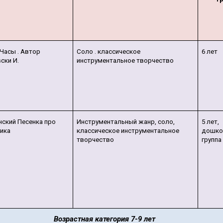
 Часы . Автор
Соло . классическое
6 лет
ски И.
инструментальное творчество
нский Песенка про
Инструментальный жанр, соло,
5 лет,
чика
классическое инструментальное
дошко
творчество
группа
Возрастная категория 7-9 лет