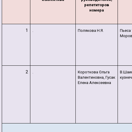
репетиторов
номера
1
.
Полякова Н.Я.
Пьеса
Моров
2
.
Короткова Ольга
В.Шаи
Валентиновна, Гусак
кузне
Елена Алексеевна