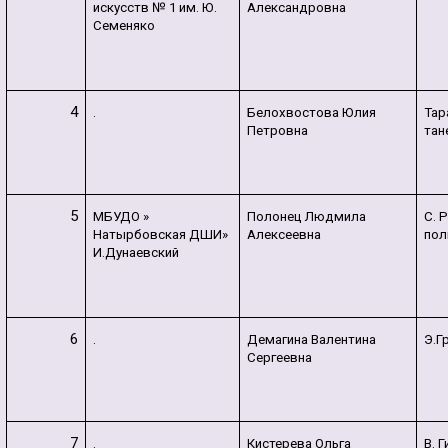
искусств № 1 им. Ю.
Александровна
Семеняко
4
.
Белохвостова Юлия
Тар
Петровна
тан
5
МБУДО »
Полонец Людмила
С. 
Натырбовская ДШИ»
Алексеевна
пол
И.Дунаевский
6
.
Демагина Валентина
Э.Г
Сергеевна
7
.
Кистерева Ольга
В. 