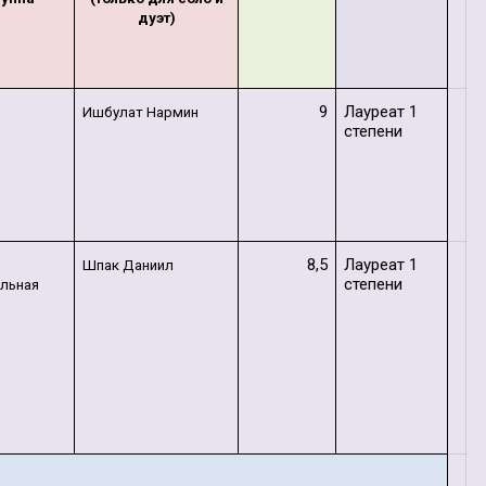
дуэт)
9
Лауреат 1
Ишбулат Нармин
степени
8,5
Лауреат 1
Шпак Даниил
степени
льная