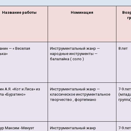
Название работы
Номинация
Воз
г
Панин — « Веселая
Инструментальный жанр —
8 лет
ька»
народные инструменты —
балалайка ( соло )
ин А.Я. «Кот и Лиса» из
Инструментальный жанр —
7-9 ле
ла «Буратино»
классическое инструментальное
(млад
творчество , фортепиано
группа
ур Максим -Менуэт
Инструментальный жанр
7-9 ле