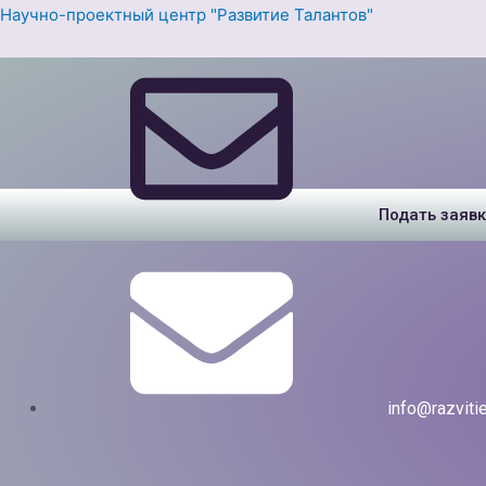
Перейти
Научно-проектный центр "Развитие Талантов"
к
содержимому
Подать заявк
info@razvitie