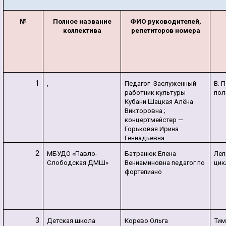
№
Полное название
ФИО руководителей,
коллектива
репетиторов номера
1
,
Педагог- Заслуженный
В. 
работник культуры
пол
Кубани Шацкая Алёна
Викторовна ;
концертмейстер —
Горьковая Ирина
Геннадьевна
2
МБУДО «Павло-
Батранюк Елена
Леп
Слободская ДМШ»
Вениаминовна педагог по
цик
фортепиано
3
Детская школа
Корево Ольга
Тим