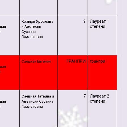
9
Лауреат 1
т
Козырь Ярослава
степени
шая
и Аветисян
)
Сусанна
Гамлетовна
ГРАНПРИ
гранпри
т
Саецкая Евгения
шая
)
7
Лауреат 2
т
Саецкая Татьяна и
степени
шая
Аветисян Сусанна
)
Гамлетовна