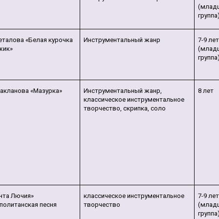
(млад
группа
Геталова «Белая курочка
Инструментальный жанр
7-9 ле
жик»
(млад
группа
Бакланова «Мазурка»
Инструментальный жанр,
8 лет
классическое инструментальное
творчество, скрипка, соло
нта Лючия»
классическое инструментальное
7-9 ле
политанская песня
творчество
(млад
группа