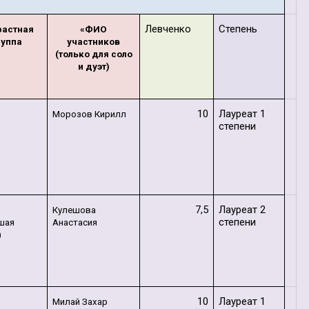
Левченко
Степень
растная
«ФИО
руппа
участников
(только для соло
и дуэт)
10
Лауреат 1
Морозов Кирилл
степени
7,5
Лауреат 2
т
Кулешова
степени
шая
Анастасия
)
10
Лауреат 1
т
Милай Захар