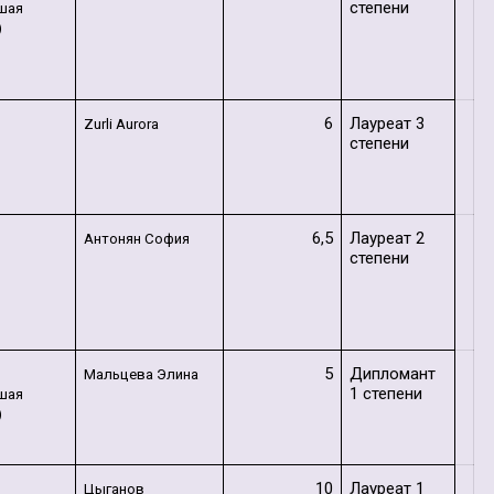
степени
шая
)
6
Лауреат 3
Zurli Aurora
степени
6,5
Лауреат 2
Антонян София
степени
5
Дипломант
т
Мальцева Элина
1 степени
шая
)
10
Лауреат 1
т
Цыганов