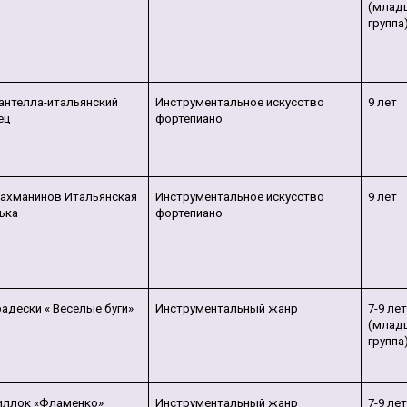
(млад
группа
антелла-итальянский
Инструментальное искусство
9 лет
ец
фортепиано
Рахманинов Итальянская
Инструментальное искусство
9 лет
ька
фортепиано
радески « Веселые буги»
Инструментальный жанр
7-9 ле
(млад
группа
Гиллок «Фламенко»
Инструментальный жанр
7-9 ле