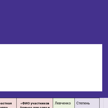
Левченко
Степень
растная
«ФИО участников
руппа
(только для соло и