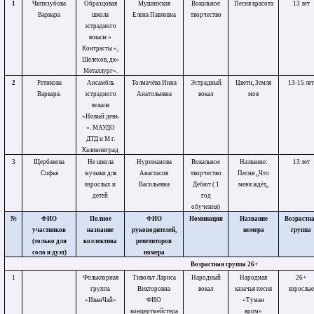
1
Чипизубова
Образцовая
Мушинская
Вокальное
Песня красота
13 лет
Варвара
школа
Елена Павловна
творчество
эстрадного
вокала »
Контрасты «,
Шелехов, дк»
Металлург».
2
Ретикова
Ансамбль
Толмачёва Инна
Эстрадный
Цвети, Земля
13-15 ле
Варвара.
эстрадного
Анатольевна
вокал
моя
вокала
«Новый день
«. МАУДО
ДТД и М г.
Калининград
3
Щербакова
Не школа
Нуриманова
Вокальное
Название:
13 лет
Софья
музыки для
Анастасия
творчество
Песня ,,Что
взрослых и
Васильевна
Дебют ( 1
меня ждёт,,
детей
год
обучения)
№
ФИО
Полное
ФИО
Номинация
Название
Возрастн
участников
название
руководителей,
номера
группа
(только для
коллектива
репетиторов
соло и дуэт)
номера
Возрастная группа 26+
1
Фольклорная
Тивольт Лариса
Народный
Народная
26+
группа
Викторовна
вокал
казачья песня
взрослые
«ИванЧай»
ФИО
«Туман
концертмейстера
яром»