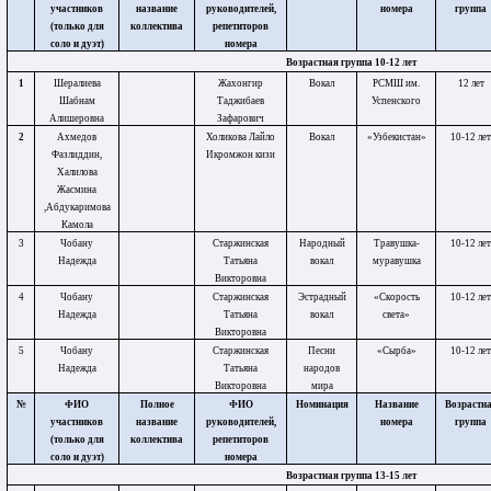
участников
название
руководителей,
номера
группа
(только для
коллектива
репетиторов
соло и дуэт)
номера
Возрастная группа 10-12 лет
1
Шералиева
Жахонгир
Вокал
РСМШ им.
12 лет
Шабнам
Таджибаев
Успенского
Алишеровна
Зафарович
2
Ахмедов
Холикова Лайло
Вокал
«Узбекистан»
10-12 ле
Фазлиддин,
Икромжон кизи
Халилова
Жасмина
,Абдукаримова
Камола
3
Чобану
Старжинская
Народный
Травушка-
10-12 ле
Надежда
Татьяна
вокал
муравушка
Викторовна
4
Чобану
Старжинская
Эстрадный
«Скорость
10-12 ле
Надежда
Татьяна
вокал
света»
Викторовна
5
Чобану
Старжинская
Песни
«Сырба»
10-12 ле
Надежда
Татьяна
народов
Викторовна
мира
№
ФИО
Полное
ФИО
Номинация
Название
Возрастн
участников
название
руководителей,
номера
группа
(только для
коллектива
репетиторов
соло и дуэт)
номера
Возрастная группа 13-15 лет