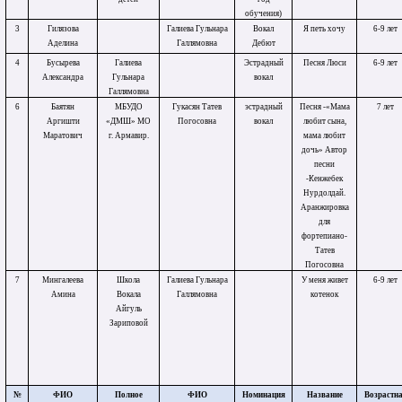
обучения)
3
Гилязова
Галиева Гульнара
Вокал
Я петь хочу
6-9 лет
Аделина
Галлямовна
Дебют
4
Бусырева
Галиева
Эстрадный
Песня Люси
6-9 лет
Александра
Гульнара
вокал
Галлямовна
6
Баятян
МБУДО
Гукасян Татев
эстрадный
Песня -«Мама
7 лет
Аргишти
«ДМШ» МО
Погосовна
вокал
любит сына,
Маратович
г. Армавир.
мама любит
дочь» Автор
песни
-Кенжебек
Нурдолдай.
Аранжировка
для
фортепиано-
Татев
Погосовна
7
Мингалеева
Школа
Галиева Гульнара
У меня живет
6-9 лет
Амина
Вокала
Галлямовна
котенок
Айгуль
Зариповой
№
ФИО
Полное
ФИО
Номинация
Название
Возрастн