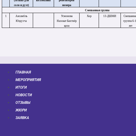
(только для
коллектива
репетиторов
соло и дуэт)
номера
Смешанная группа
1
Ансамбль
Усмонова
Хор
13-ДШМИ
Смешанна
Юлдузча
Назокат Бахтиёр
группа 6-
қизи
лет
ГЛАВНАЯ
МЕРОПРИЯТИЯ
ИТОГИ
НОВОСТИ
ОТЗЫВЫ
ЖЮРИ
ЗАЯВКА