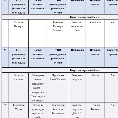
№
ФИО
Полное
ФИО
Номинация
Название
Возрастн
участников
название
руководителей,
номера
группа
(только для
коллектива
репетиторов
соло и дуэт)
номера
Возрастная группа 3-5 лет
1
Романова
Галямова
Вокальное
Маков цвет
5 лет
Варвара
Гульнара
творчество .
Галямовна
Соло
№
ФИО
Полное
ФИО
Номинация
Название
Возрастн
участников
название
руководителей,
номера
группа
(только для
коллектива
репетиторов
соло и дуэт)
номера
Возрастная группа 6-9 лет
1
Соколова
Образцовая
Мушинская
Вокальное
Кошка
7 лет
Аксиния
школа
Елена Павловна
творчество
эстрадного
вокала »
Контрасты «,
Шелехов, дк»
Металлург».
2
Зольникова
Не школа
Нуриманова
Вокальное
Песня про
7 лет
Ульяна
музыки для
Анастасия
творчество
Варенье
взрослых и
Васильевна
Дебют ( 1
детей
год