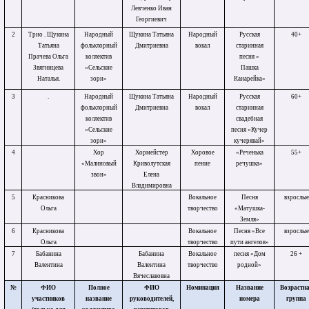
Левченко Иван
Георгиевич
2
Трио . Щукина
Народный
Щукина Татьяна
Народный
Русская
40+
Татьяна
фольклорный
Дмитриевна
вокал
старинная
Прачева Ольга
коллектив
песня »
Звягинцева
«Сельские
Пашка
Наталья.
зори»
Канарейка»
3
.
Народный
Щукина Татьяна
Народный
Русская
60+
фольклорный
Дмитриевна
вокал
старинная
коллектив
свадебная
«Сельские
песня «Кучер
зори»
кучерявай»
4
Хор
Хормейстер
Хоровое
«Реченька
55+
«Малиновый
Криволутская
пение
речушка»
звон»
Елена
Владимировна
5
Красникова
Вокальное
Песня
взрослые
Ольга
творчество
«Матушка-
Земля»
6
Красникова
Вокальное
Песня «Все
взрослые
Ольга
творчество
пути ангелов»
7
Бабанина
Бабанина
Вокальное
песня «Дом
26 +
Валентина
Валентина
творчество
родной»
Вячеславовна
№
ФИО
Полное
ФИО
Номинация
Название
Возрастн
участников
название
руководителей,
номера
группа