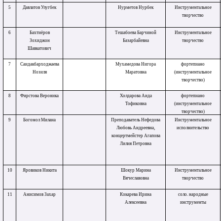
5
Давлатов Улугбек
Нурметов Нурбек
Инструментальное
творчество
6
Бахтиёров
Тешабоева Барчиной
Инструментальное
Зохиджон
Базарбайевна
творчество
Шавкатович
7
Саидакбарходжаева
Мухамедова Нигора
фортепиано
Нозиля
Маратовна
(инструментальное
творчество)
8
Фирстова Вероника
Холдарова Аида
фортепиано
Тофиковна
(инструментальное
творчество)
9
Богомол Милана
Преподаватель Нефедова
Инструментальное
Любовь Андреевна,
исполнительство
концертмейстер Агапова
Лилия Петровна
10
Яровиков Никита
Шокур Марина
Инструментальное
Вячеславовна
творчество
11
Анисимов Захар
Кокарева Ирина
соло. народные
Алексеевна
инструменты