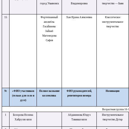
город Ульяновск
Владимировна
творчество — Баян
15
Фортепианный
Хан Ирина Алексеевна
Классическое
ансамбль:
инструментальное
Гасайниева
творчество
Зайнаб
Магомедова
Сафия
№
«ФИО участников
Полное название
ФИО руководителей,
Номинация
(только для соло и
коллектива
репетиторов номера
дуэт)
Возрастная группа 16-1
1
Бозорова Нозима
Абдаминова Юлдуз
Инструментальное
Хайрулло кизи
Таваккал кизи
творчество.Дутар