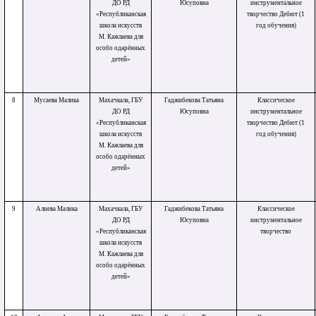
ДО РД
Юсуповна
инструментальное
«Республиканская
творчество Дебют (1
школа искусств
год обучения)
М. Кажлаева для
особо одарённых
детей»
8
Мусаева Малика
Махачкала, ГБУ
Гаджибекова Татьяна
Классическое
ДО РД
Юсуповна
инструментальное
«Республиканская
творчество Дебют (1
школа искусств
год обучения)
М. Кажлаева для
особо одарённых
детей»
9
Алиева Малика
Махачкала, ГБУ
Гаджибекова Татьяна
Классическое
ДО РД
Юсуповна
инструментальное
«Республиканская
творчество
школа искусств
М. Кажлаева для
особо одарённых
детей»