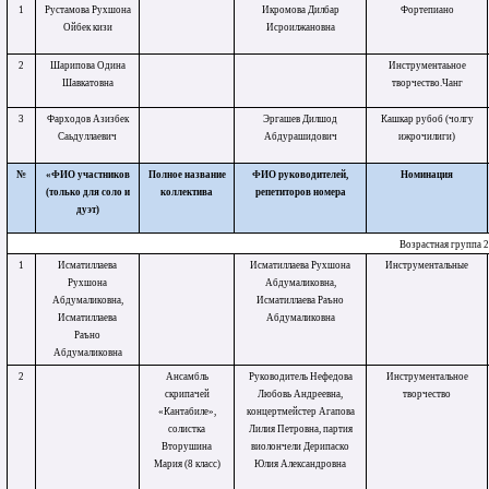
1
Рустамова Рухшона
Икромова Дилбар
Фортепиано
Ойбек кизи
Исроилжановна
2
Шарипова Одина
Инструментаьное
Шавкатовна
творчество.Чанг
3
Фарходов Азизбек
Эргашев Дилшод
Кашкар рубоб (чолгу
Саьдуллаевич
Абдурашидович
ижрочилиги)
№
«ФИО участников
Полное название
ФИО руководителей,
Номинация
(только для соло и
коллектива
репетиторов номера
дуэт)
Возрастная группа 
1
Исматиллаева
Исматиллаева Рухшона
Инструментальные
Рухшона
Абдумаликовна,
Абдумаликовна,
Исматиллаева Раъно
Исматиллаева
Абдумаликовна
Раъно
Абдумаликовна
2
Ансамбль
Руководитель Нефедова
Инструментальное
скрипачей
Любовь Андреевна,
творчество
«Кантабиле»,
концертмейстер Агапова
солистка
Лилия Петровна, партия
Вторушина
виолончели Дерипаско
Мария (8 класс)
Юлия Александровна