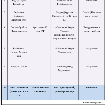
2
Абдуқаххорова
Юлдашева Барно
Фортепиано
Робиябегим
Губайдуллаевна
3
Ёкубжанов
Саидов Джурахон
Гиджак ( Народные
Акбаржон
Концертмейстер:Юсупова
инструменты)
Аъзамжон угли
З.Б.
4
Самиева Зулайхо
Чуст тумани 15
Абдаминова Юлдуз
Инструментаьное
Шухратжон кизи
сонли БМС
Таваккал
творчество.Дутар
кизи,Концентмейстер
Мираблуллаева Хиндола
6
Екибжанова
Абдаминова Юлдуз
Инструметы
Назокат Аюпхон
Таваккал кизи
кизи
7
Шукуров Отажон
Хакимов Дилшод
Инструметы
Абдуазизович
№
«ФИО участников
Полное название
ФИО руководителей,
Номинация
(только для соло и
коллектива
репетиторов номера
дуэт)
Возрастная группа 18-2