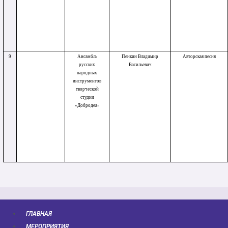
9
Ансамбль
Пенкин Владимир
Авторская песня
русских
Васильевич
народных
инструментов
творческой
студии
«Добродея»
ГЛАВНАЯ
МЕРОПРИЯТИЯ