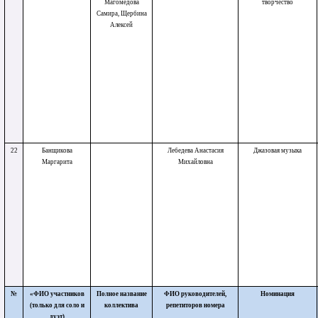
Магомедова
творчество
Самира, Щербина
Алексей
22
Банщикова
Лебедева Анастасия
Джазовая музыка
Маргарита
Михайловна
№
«ФИО участников
Полное название
ФИО руководителей,
Номинация
(только для соло и
коллектива
репетиторов номера
дуэт)