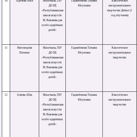
10
Адилова Аиса
Махачкала, ГБУ
Гаджибекова Татьяна
Классическое
ДО РД
Юсуповна
инструментальное
«Республиканская
творчество Дебют (1
школа искусств
год обучения)
М. Кажлаева для
особо одарённых
детей»
11
Магомедова
Махачкала, ГБУ
Гаджибекова Татьяна
Классическое
Патимат
ДО РД
Юсуповна
инструментальное
«Республиканская
творчество
школа искусств
М. Кажлаева для
особо одарённых
детей»
12
Алиева Айла
Махачкала, ГБУ
Гаджибекова Татьяна
Классическое
ДО РД
Юсуповна
инструментальное
«Республиканская
творчество
школа искусств
М. Кажлаева для
особо одарённых
детей»