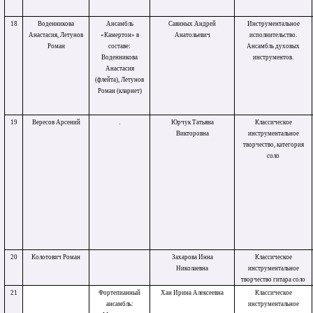
18
Воденникова
Ансамбль
Савиных Андрей
Инструментальное
Анастасия, Летунов
«Камертон» в
Анатольевич
исполнительство.
Роман
составе:
Ансамбль духовых
Воденникова
инструментов.
Анастасия
(флейта), Летунов
Роман (кларнет)
19
Вересов Арсений
.
Юрчук Татьяна
Классическое
Викторовна
инструментальное
творчество, категория
соло
20
Колотович Роман
Захарова Инна
Классическое
Николаевна
инструментальное
творчество гитара соло
21
Фортепианный
Хан Ирина Алексеевна
Классическое
ансамбль:
инструментальное