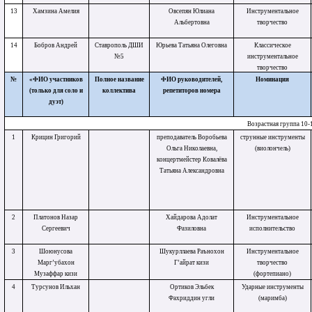
13
Хамзина Амелия
Овсепян Юлиана
Инструментальное
Альбертовна
творчество
14
Бобров Андрей
Ставрополь ДШИ
Юрьева Татьяна Олеговна
Классическое
№5
инструментальное
творчество
№
«ФИО участников
Полное название
ФИО руководителей,
Номинация
(только для соло и
коллектива
репетиторов номера
дуэт)
Возрастная группа 10-1
1
Крицин Григорий
преподаватель Воробьева
струнные инструменты
Ольга Николаевна,
(виолончель)
концертмейстер Ковалёва
Татьяна Александровна
2
Платонов Назар
Хайдарова Адолат
Инструментальное
Сергеевич
Фазиловна
исполнительство
3
Шоюнусова
Шукурллаева Раънохон
Инструментальное
Марг’убахон
Г’айрат кизи
творчество
Музаффар кизи
(фортепиано)
4
Турсунов Ильхан
Ортиков Эльбек
Ударные инструменты
Фахриддин угли
(маримба)