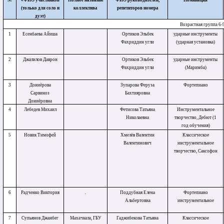
№
«ФИО участников
Полное название
ФИО руководителей,
Номинация
(только для соло и
коллектива
репетиторов номера
дуэт)
Возрастная группа 6-9
1
Есенбаева Айиша
Ортиков Эльбек
ударные инструменты
Фахриддин угли
(ударная установка)
2
Джалилов Даврон
Ортиков Эльбек
ударные инструменты
Фахриддин угли
(Маримба)
3
Дониёрова
Зупарова Феруза
Фортепиано
Сарвиноз
Бахтияровна
Дониёровна
4
Лебедев Михаил
Фетисова Татьяна
Инструментальное
Николаевна
творчество, Дебют (1
год обучения)
5
Новик Тимофей
Хмелёв Валентин
Классическое
Валентинович
инструментальное
творчество, Саксофон
6
Радченко Виктория
.
Поддубная Елена
Фортепиано
Альбертовна
инструментальное
7
Супьянов Джанбег
Махачкала, ГБУ
Гаджибекова Татьяна
Классическое