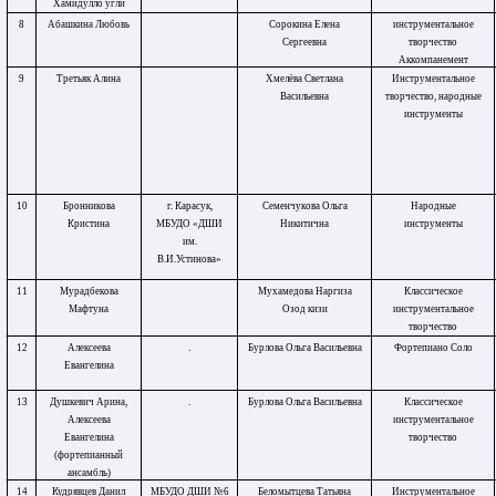
Хамидулло угли
8
Абашкина Любовь
Сорокина Елена
инструментальное
Сергеевна
творчество
Аккомпанемент
9
Третьяк Алина
Хмелёва Светлана
Инструментальное
Васильевна
творчество, народные
инструменты
10
Бронникова
г. Карасук,
Семенчукова Ольга
Народные
Кристина
МБУДО «ДШИ
Никитична
инструменты
им.
В.И.Устинова»
11
Мурадбекова
Мухамедова Наргиза
Классическое
Мафтуна
Озод кизи
инструментальное
творчество
12
Алексеева
.
Бурлова Ольга Васильевна
Фортепиано Соло
Евангелина
13
Душкевич Арина,
.
Бурлова Ольга Васильевна
Классическое
Алексеева
инструментальное
Евангелина
творчество
(фортепианный
ансамбль)
14
Кудрявцев Данил
МБУДО ДШИ №6
Беломытцева Татьяна
Инструментальное