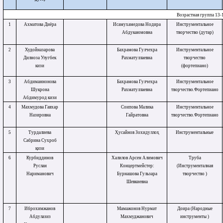
Возрастная группа 13-1
1
Ахматова Диёра
Исамухамедова Нодира
Инструментальное
Абдукаюмовна
творчество (дутар)
2
Худойназарова
Бахрамова Гулчехра
Инструментальное
Дилноза Улугбек
Рахматуллаевна
творчество
кизи
(фортепиано)
3
Абдиманнонова
Бахрамова Гулчехра
Инструментальное
Шукрона
Рахматуллаевна
творчество.Фортепиано
Абдимурод кизи
4
Махмудова Гавхар
Соипова Малика
Инструментальное
Назировна
Гайратовна
творчество.Фортепиано
5
Турдалиева
Ҳусайнов Зохидуллоҳ
Инструментальные
Сабрина Сухроб
қизи
6
Курбиддинов
Халилов Арсен Алимович
Труба
Руслан
Концертмейстер:
(Инструменталная
Нариманович
Бурнашова Гульзара
творчество )
Шевкиевна
7
Иброхимжанов
Мамажонов Нурмат
Доира (Народные
Абдулазиз
Махмуджанович
инструменты )