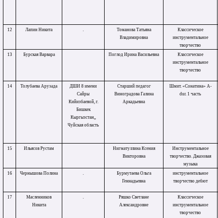
12
Лапин Никита
.
Томанова Татьяна
Классическое
Владимировна
инструментальное
творчество
13
Бурская Варвара
Поглод Ирина Васильевна
Классическое
инструментальное
творчество
14
Толубаева Арузада
ДШИ 8 имени
Старший педагог
Шмит. «Сонатина» A-
Сайры
Виноградова Галина
dur. 1 часть
Кийизбаевой, г.
Аркадьевна
Бишкек
Кыргызстан,,
Чуйская область
15
Ильясов Рустам
Нигматуллина Ксения
Инструментальное
Викторовна
творчество. Джазовая
музыка
16
Чернышова Полина
.
Бурмутаева Ольга
инструментальное
Геннадьевна
творчество дебют
17
Масленников
.
Ряшко Светлане
Классическое
Никита
Александровне
инструментальное
творчество