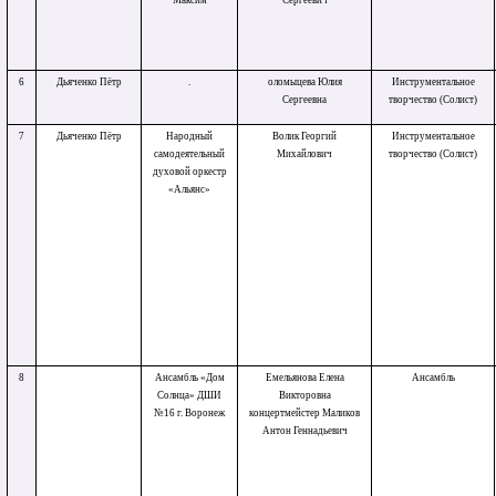
Максим
Сергеевич
6
Дьяченко Пëтр
.
оломыцева Юлия
Инструментальное
Сергеевна
творчество (Солист)
7
Дьяченко Пётр
Народный
Волик Георгий
Инструментальное
самодеятельный
Михайлович
творчество (Солист)
духовой оркестр
«Альянс»
8
Ансамбль «Дом
Емельянова Елена
Ансамбль
Солнца» ДШИ
Викторовна
№16 г. Воронеж
концертмейстер Маликов
Антон Геннадьевич