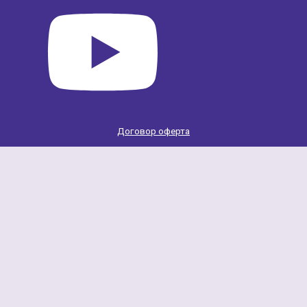
Договор оферта
Scroll
Up