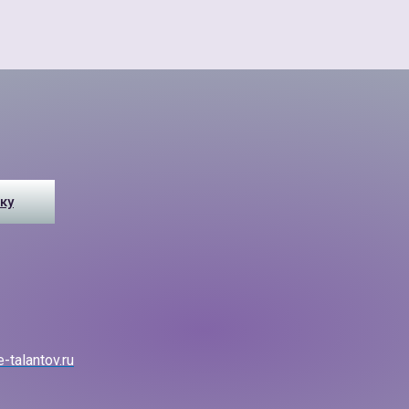
ку
-talantov.ru