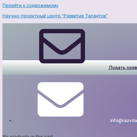
Перейти к содержимому
Научно-проектный центр "Развитие Талантов"
Подать заяв
info@razvitie
No products in the cart.