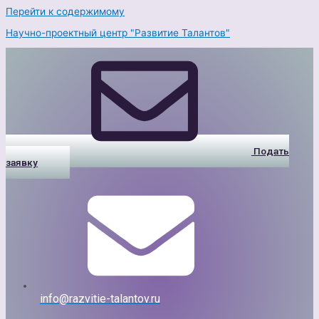
Перейти к содержимому
Научно-проектный центр "Развитие Талантов"
Подать
заявку
info@razvitie-talantov.ru